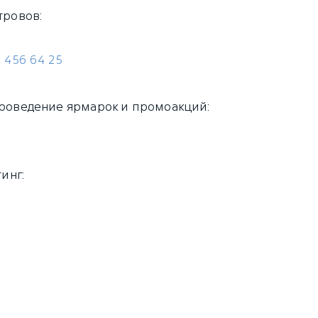
тровов
:
) 456 64 25
роведение ярмарок и промоакций
:
тинг
: