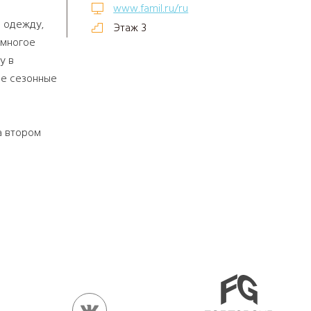
www.famil.ru/ru
 одежду,
Этаж 3
 многое
у в
ые сезонные
а втором