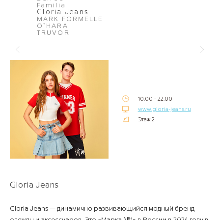
Familia
Vospeta
Gloria Jeans
You&Me
MARK FORMELLE
ZARINA
O`HARA
TRUVOR
10.00 - 22.00
www.gloria-jeans.ru
Этаж 2
Gloria Jeans
Gloria Jeans
— динамично развивающийся модный бренд
одежды и аксессуаров. Это «Марка №1» в России в 2024 году в