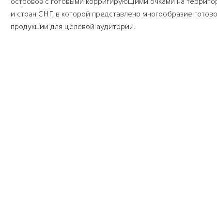
островов с готовыми корригирующими очками на террито
и стран СНГ, в которой представлено многообразие готов
продукции для целевой аудитории.