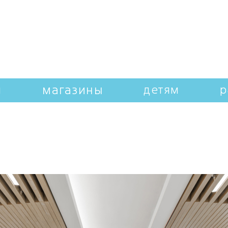
магазины
и
детям
р