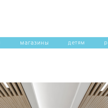
магазины
и
детям
р