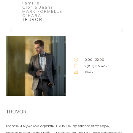
Familia
Vospeta
Gloria Jeans
You&Me
MARK FORMELLE
ZARINA
O`HARA
TRUVOR
10.00 - 22.00
8 (812) 677 42 26
Этаж 2
TRUVOR
Магазин мужской одежды TRUVOR предлагает товары,
которые станут достойным пополнением вашего гардероба.