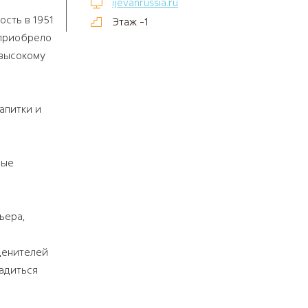
ijevanrussia.ru
сть в 1951
Этаж -1
 приобрело
 высокому
апитки и
вые
ьера,
ценителей
адиться