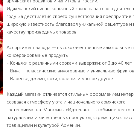
армянских продуктов и напитков в России.
Иджеванский винно-коньячный завод начал свою деятельно
году. За десятилетия своего существования предприятие
широкую известность благодаря уникальной рецептуре и
качеству производимых товаров.
Ассортимент завода — высококачественные алкогольные н
консервированные продукты:
- Коньяки с различными сроками выдержки: от 3 до 40 лет
- Вина — классические виноградные и уникальные фрукто
- Варенье, джемы, соки, соленья и многое другое
Каждый магазин отличается стильным оформлением интер
создавая атмосферу уюта и национального армянского
гостеприимства. Магазины «Иджеван» — любимое место 
натуральных и качественных продуктов, стремящихся насл
традициями и культурой Армении.