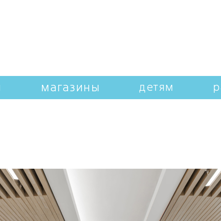
магазины
и
детям
р