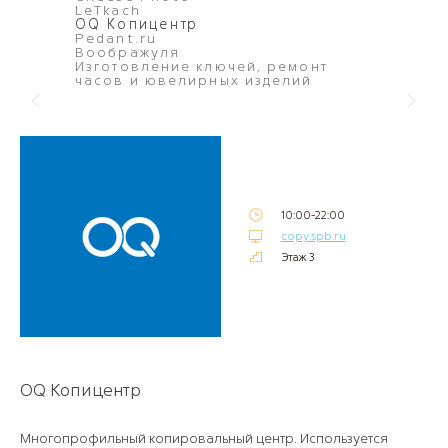
LeTkach
Сервис-
OQ Копицентр
Химчистк
Pedant.ru
Воображуля
Изготовление ключей, ремонт
часов и ювелирных изделий
10:00-22:00
copy.spb.ru
Этаж 3
OQ Копицентр
Многопрофильный копировальный центр. Используется