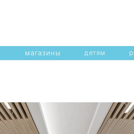
магазины
и
детям
р